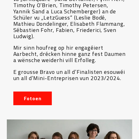
Timothy O‘Brien, Timothy Petersen,
Yannik Sand a Luca Schemberger) an de
Schüler vu „LetzGuess“ (Leslie Bodé,
Mathieu Dondelinger, Elisabeth Flammang,
Sébastien Fohr, Fabien, Friederici, Sven
Ludwig).
Mir sinn houfreg op hir engagéiert
Aarbecht, drécken hinne ganz fest Daumen
a wënsche weiderhi vill Erfolleg.
E grousse Bravo un all d’Finalisten esouwéi
un all d’Mini-Entreprisen vun 2023/2024.
Fotoen