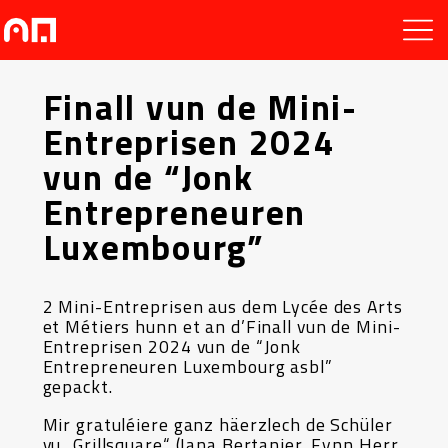
Finall vun de Mini-
Entreprisen 2024
vun de “Jonk
Entrepreneuren
Luxembourg”
2 Mini-Entreprisen aus dem Lycée des Arts
et Métiers hunn et an d’Finall vun de Mini-
Entreprisen 2024 vun de “Jonk
Entrepreneuren Luxembourg asbl”
gepackt.
Mir gratuléiere ganz häerzlech de Schüler
vu „Grillsquare“ (Iana Bertanier, Fynn Herr,