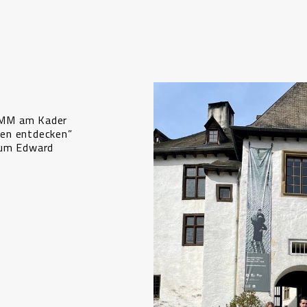
3MM am Kader
ten entdecken”
vum Edward