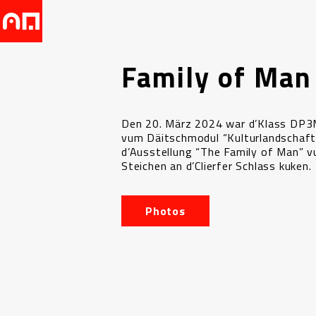
Family of Man
Den 20. März 2024 war d’Klass DP
vum Däitschmodul “Kulturlandschaf
d’Ausstellung “The Family of Man” 
Steichen an d’Clierfer Schlass kuken.
Photos