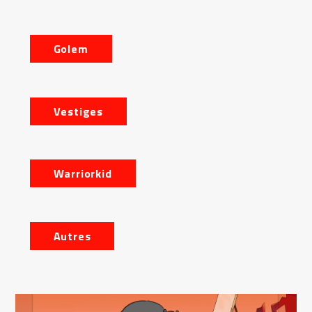
Golem
Vestiges
Warriorkid
Autres