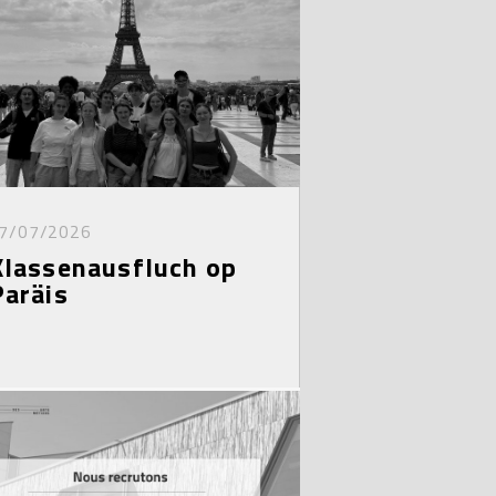
7/07/2026
Klassenausfluch op
Paräis